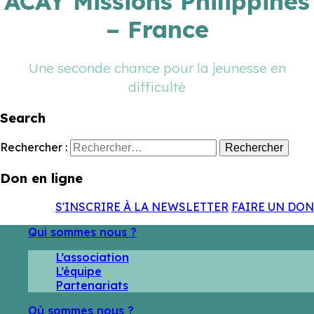
ACAY Missions Philippines
– France
Une seconde chance pour la jeunesse en
difficulté
Search
Rechercher :
Don en ligne
S'INSCRIRE À LA NEWSLETTER
FAIRE UN DON
Qui sommes nous ?
L’association
L’équipe
Partenariats
Où sommes nous ?