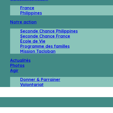
France
Philippines
Notre action
Seconde Chance Philippines
Seconde Chance France
École de Vie
Programme des familles
Mission Tacloban
Actualités
Photos
Agir
Donner & Parrainer
Volontariat