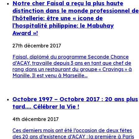
Notre cher Faisal a reçu la plus haute
distinction dans le monde professionnel de
l’hôtellerie: être une « icone de
l’hospitalité philippine: le Mabuhay
Award »!
27th décembre 2017
Faisal, diplômé du programme Seconde Chance
d’ACAY, travaille depuis 3 ans en tant que chef de
rang dans un restaurant du groupe « Cravings » à
Manille. Il est venu à Marseille…
Octobre 1997 – Octobre 2017 : 20 ans plus
tard…. Célébrer la Vie !
4th décembre 2017
Ces derniers mois ont été l’occasion de deux fêtes
des 20 ans d’existence d’ACAY : la première à Paris