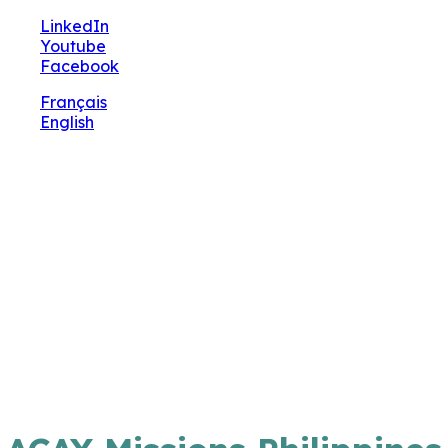
🔧 Notre site fait peau neuve ! Informations et
LinkedIn
charte graphique en cours de mise à jour : merci
Youtube
pour votre patience.
Facebook
Français
English