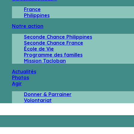
France
Philippines
Notre action
Seconde Chance Philippines
Seconde Chance France
École de Vie
Programme des familles
Mission Tacloban
Actualités
Photos
Agir
Donner & Parrainer
Volontariat