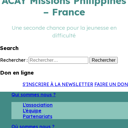
ACAY Missions Philippines
– France
Une seconde chance pour la jeunesse en
difficulté
Search
Rechercher :
Don en ligne
S'INSCRIRE À LA NEWSLETTER
FAIRE UN DON
Qui sommes nous ?
L’association
L’équipe
Partenariats
Où sommes nous ?