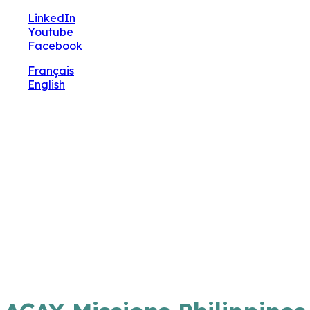
🔧 Notre site fait peau neuve ! Informations et
LinkedIn
charte graphique en cours de mise à jour : merci
Youtube
pour votre patience.
Facebook
Français
English