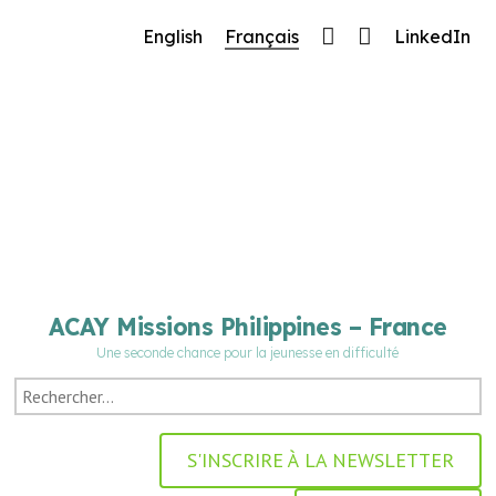
🔧 Notre site fait peau neuve ! Informations et
English
Français
LinkedIn
charte graphique en cours de mise à jour : merci
pour votre patience.
ACAY Missions Philippines – France
Une seconde chance pour la jeunesse en difficulté
S'INSCRIRE À LA NEWSLETTER