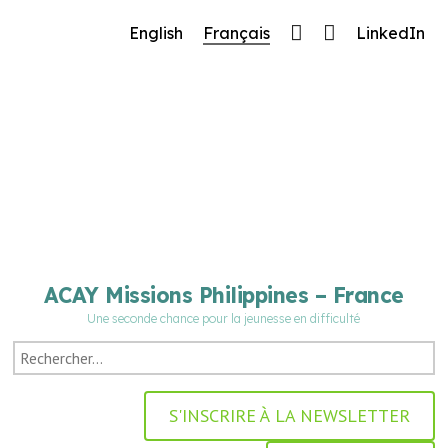
🔧 Notre site fait peau neuve ! Informations et
English
Français
LinkedIn
charte graphique en cours de mise à jour : merci
pour votre patience.
ACAY Missions Philippines – France
Une seconde chance pour la jeunesse en difficulté
S'INSCRIRE À LA NEWSLETTER