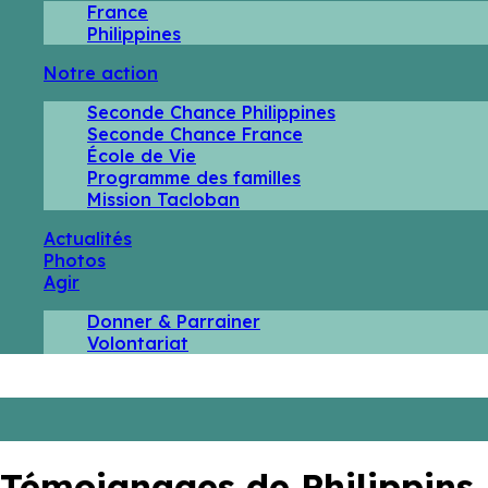
France
Philippines
Notre action
Seconde Chance Philippines
Seconde Chance France
École de Vie
Programme des familles
Mission Tacloban
Actualités
Photos
Agir
Donner & Parrainer
Volontariat
Témoignages de Philippins