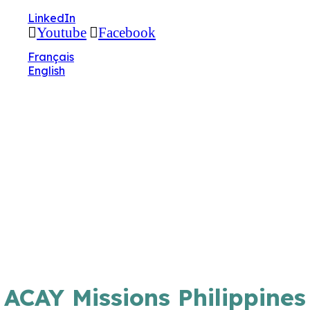
🔧 Notre site fait peau neuve ! Informations et
LinkedIn
charte graphique en cours de mise à jour : merci
Youtube
Facebook
pour votre patience.
Français
English
ACAY Missions Philippines