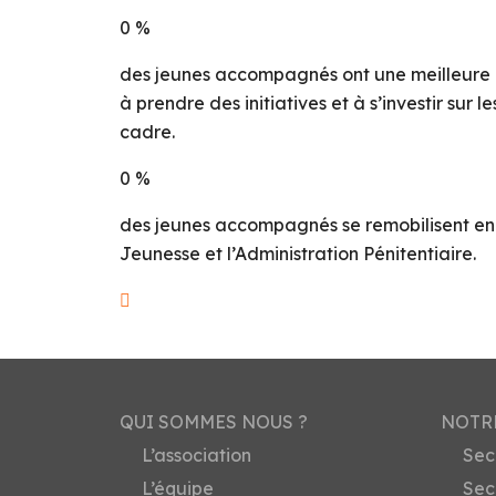
0
%
des jeunes accompagnés ont une meilleure ca
à prendre des initiatives et à s’investir sur
cadre.
0
%
des jeunes accompagnés se remobilisent en dé
Jeunesse et l’Administration Pénitentiaire.
QUI SOMMES NOUS ?
NOTR
L’association
Sec
L’équipe
Sec