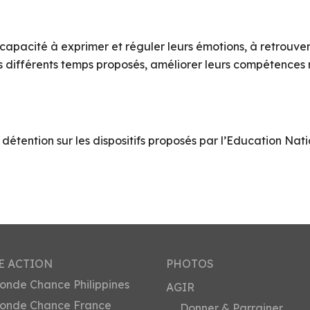
pacité à exprimer et réguler leurs émotions, à retrouver
 les différents temps proposés, améliorer leurs compétences 
tention sur les dispositifs proposés par l’Education Natio
E ACTION
PHOTOS
onde Chance Philippines
AGIR
onde Chance France
Donner & Parrainer