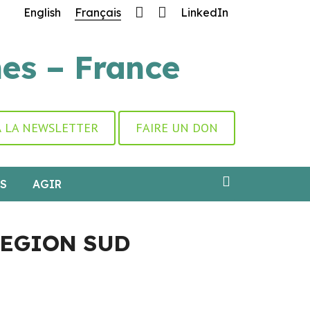
English
Français
LinkedIn
atience.
nes – France
 À LA NEWSLETTER
FAIRE UN DON
S
AGIR
REGION SUD