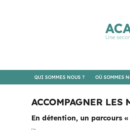
🔧 Notre site fait peau neuve ! Informations et cha
ACA
Une secon
QUI SOMMES NOUS ?
OÙ SOMMES N
ACCOMPAGNER LES 
En détention, un parcours « 