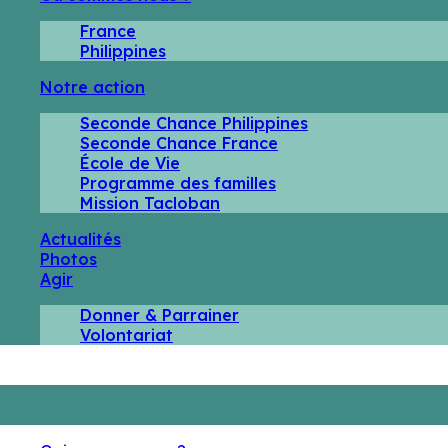
France
Philippines
Notre action
Seconde Chance Philippines
Seconde Chance France
École de Vie
Programme des familles
Mission Tacloban
Actualités
Photos
Agir
Donner & Parrainer
Volontariat