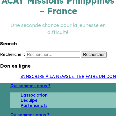
ACAY Missions Philippines
– France
Une seconde chance pour la jeunesse en
difficulté
Search
Rechercher :
Don en ligne
S'INSCRIRE À LA NEWSLETTER
FAIRE UN DON
Qui sommes nous ?
L’association
L’équipe
Partenariats
Où sommes nous ?