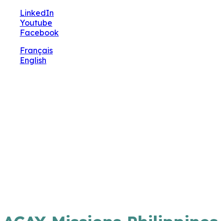
🔧 Notre site fait peau neuve ! Informations et
LinkedIn
charte graphique en cours de mise à jour : merci
Youtube
pour votre patience.
Facebook
Français
English