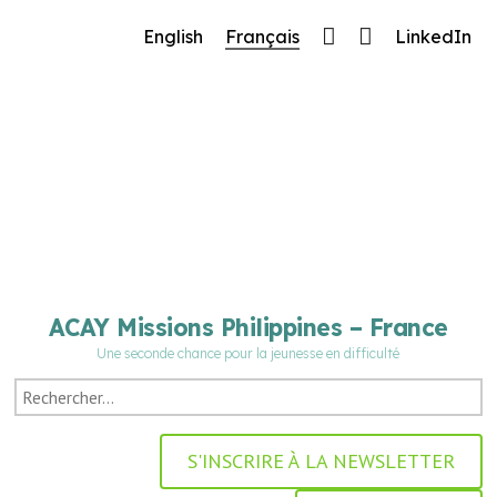
🔧 Notre site fait peau neuve ! Informations et
English
Français
LinkedIn
charte graphique en cours de mise à jour : merci
pour votre patience.
ACAY Missions Philippines – France
Une seconde chance pour la jeunesse en difficulté
S'INSCRIRE À LA NEWSLETTER