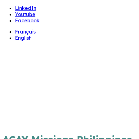
LinkedIn
🔧 Notre site fait peau neuve ! Informations et cha
Youtube
Facebook
Français
English