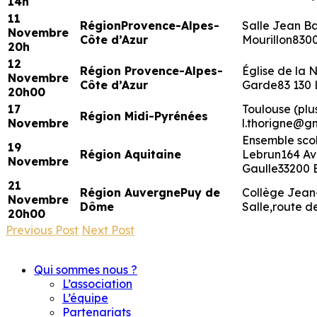
14h
11
Région
Provence-Alpes-
Salle Jean Ba
Novembre
Côte d’Azur
Mourillon830
20h
12
Région
Provence-Alpes-
Église de la 
Novembre
Côte d’Azur
Garde83 130 
20h00
17
Toulouse (plus
Région
Midi-Pyrénées
Novembre
l.thorigne@g
Ensemble sco
19
Région Aquitaine
Lebrun164 Av
Novembre
Gaulle33200
21
Région Auvergne
Puy de
Collège Jean
Novembre
Dôme
Salle,route d
20h00
Previous Post
Next Post
Qui sommes nous ?
L’association
L’équipe
Partenariats