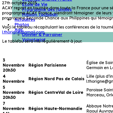
27th octobre 2015
École de Vie
ACAY repart en tournée dans toute la France pour une s
Programme des familles
programme ACAY France, viendront témoigner de leurs véc
Mission Tacloban
programme Seconde Chance aux Philippines qui témoigner
Actualités
Photos
Voici le tableau récapitulant les conférences de la tou
Agir
l.thorigne@gmail.com
.
Donner & Parrainer
Volontariat
Le tableau sera mis régulièrement à jour.
3
Église de Sa
Novembre
Région Parisienne
Germain en 
20h30
4
Lille (plus d’i
Région
Nord Pas de Calais
Novembre
l.thorigne@g
5
Paroisse Sain
Novembre
Région Centre
Val de Loire
Marceau, Orl
20h30
7
Abbaye Notr
Novembre
Région
Haute-Normandie
Raoul Auvray