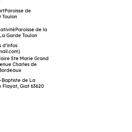
rtParoisse de
0 Toulon
NativitéParoisse de la
La Garde Toulon
 d’infos
mail.com)
laire Ste Marie Grand
enue Charles de
 Bordeaux
-Baptiste de La
e Flayat, Giat 63620