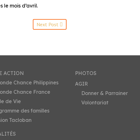
 le mois d’avril.
Next Post
E ACTION
PHOTOS
onde Chance Philippines
AGIR
onde Chance France
Donner & Parrainer
le de Vie
Volontariat
gramme des familles
sion Tacloban
ALITÉS