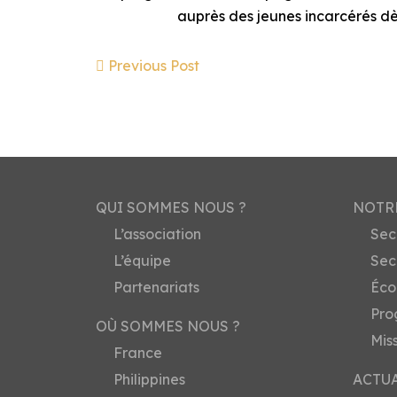
auprès des jeunes incarcérés dès
Previous Post
QUI SOMMES NOUS ?
NOTR
L’association
Sec
L’équipe
Sec
Partenariats
Éco
Pro
OÙ SOMMES NOUS ?
Mis
France
Philippines
ACTU