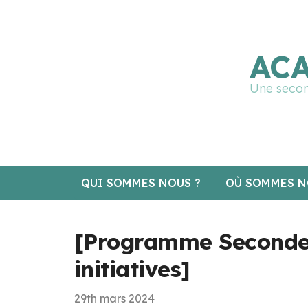
🔧 Notre site fait peau neuve ! Informations et cha
ACA
Une secon
QUI SOMMES NOUS ?
OÙ SOMMES N
[Programme Seconde C
initiatives]
29th mars 2024