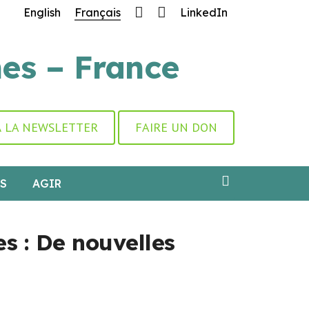
English
Français
LinkedIn
atience.
nes – France
 À LA NEWSLETTER
FAIRE UN DON
S
AGIR
s : De nouvelles